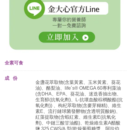
全素可食
成 份
金盞花萃取物
(
含葉黃素、玉米黃素、葵花
油
)
、酪梨油、
life
´
s® OMEGA 60
專利藻油
(
含
DHA
、
EPA
、葵花油、迷迭香抽出物、
生育醇
(
抗氧化劑
)
、
L-
抗壞血酸棕櫚酸酯
(
抗
氧化劑
))
、枸杞萃取物
(
含麥芽糊精
)
、維生
素
E
、流行鏈球菌發酵物
(
含透明質酸鈉
)
、
紅藻提取物
(
含蝦紅素、維生素
E(
抗氧化
劑
)
、中鏈三酸甘油酯
)
、乾燥維生素
A
醋酸
鹽
325 CWS/A
型
(
乾燥葡萄糖漿、阿拉伯