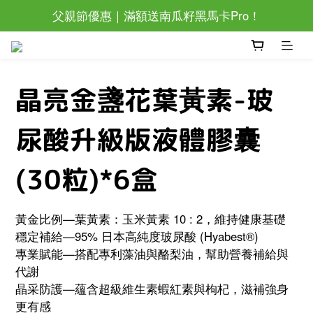
父親節優惠｜滿額送南瓜籽黑馬卡Pro！
滿萬還加碼抽眼部按摩器唷~
父親節優惠｜滿額送南瓜籽黑馬卡Pro！
晶亮金盞花葉黃素-玻
尿酸升級版液體膠囊
(30粒)*6盒
黃金比例—葉黃素：玉米黃素 10 : 2，維持健康基礎
穩定補給—95% 日本高純度玻尿酸 (Hyabest®)
專業賦能—搭配專利藻油與酪梨油，幫助營養補給與
代謝
晶采防護—蘊含超級維生素蝦紅素與枸杞，滋補強身
更有感