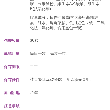
膠、玉米澱粉、維生素
A
乙酸酯、維生素
E(
抗氧化劑
)
膠囊成分：植物性膠囊
(
羥丙基甲基纖維
素、純水、鹿角菜膠、食用紅色六號、二氧
化鈦、氯化鉀、食用藍色一號
)
。
30粒
包裝容量
每日一次，每次一粒。
建議用量
二年
保存期限
請置於陰涼乾燥處，避免陽光直射。
保存條件
台灣
原 產 地
注意事項