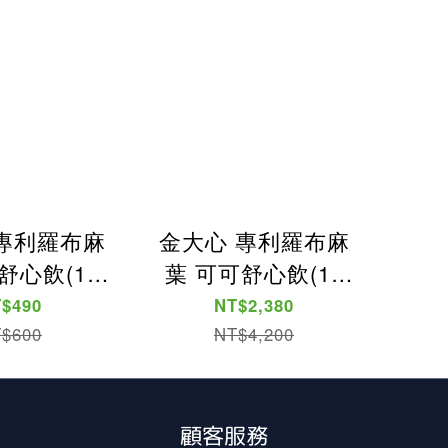
專利羅布麻
金大心 專利羅布麻
舒心飲(10
葉 可可舒心飲(10
入)
入)*7盒
$490
NT$2,380
$600
NT$4,200
顧客服務