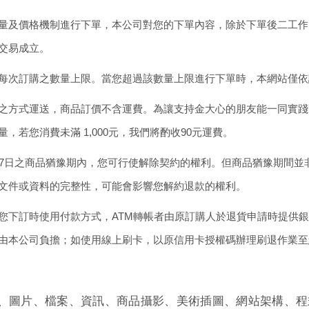
量及價格機制進行下單，本公司對您的下單內容，除於下單後二工作
交易成立。
每次訂購之數量上限。當您超過該數量上限進行下單時，本網站僅依
之方式運送，商品訂價不含運費。為讓支持金大心的朋友能一同實踐
量，若您消費未滿
1,000
元，我們將酌收
90
元運費。
7
日之商品猶豫期內，您可行使解除契約的權利。但商品猶豫期間並
文件或資料的完整性，可能會影響您解約退款的權利。
您下訂時使用付款方式，
ATM
轉帳者由原訂購人於退貨申請時提供銀
由本公司負擔；如使用線上刷卡，以原信用卡授權碼辦理刷退作業至
、圖片、檔案、資訊、商品攝影、美術插圖、網站架構、程