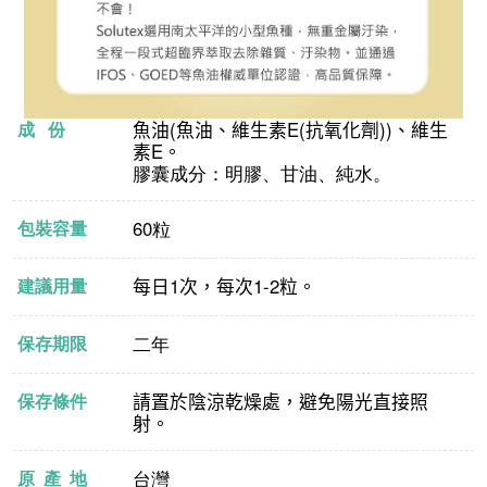
魚油
(
魚油、維生素
E(
抗氧化劑
))
、維生
成 份
素
E
。
膠囊成分：明膠、甘油、純水。
60粒
包裝容量
每日
1
次，每次
1-2
粒。
建議用量
二年
保存期限
請置於陰涼乾燥處，避免陽光直接照
保存條件
射。
台灣
原 產 地