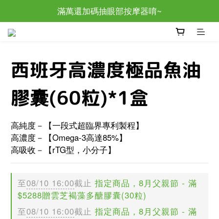
父親節優惠｜滿額送南瓜籽黑馬卡Pro！
滿萬還加碼抽眼部按摩器唷~
父親節優惠｜滿額送南瓜籽黑馬卡Pro！
西班牙高濃度極品魚油
膠囊(60粒)*1盒
高純度－【一段式超臨界專利製程】
高濃度－【Omega-3高達85%】
高吸收－【rTG型，小分子】
至
08/10 16:00
截止
指定商品，8月父親節 - 滿
$5288贈雲芝褐藻多醣膠囊(30粒)
至
08/10 16:00
截止
指定商品，8月父親節 - 滿