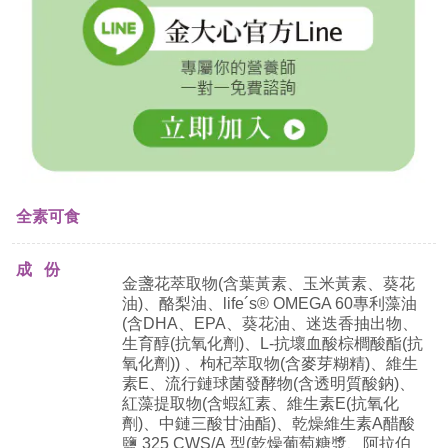
全素可食
成 份
金盞花萃取物
(
含葉黃素、玉米黃素、葵花
油
)
、酪梨油、
life
´
s® OMEGA 60
專利藻油
(
含
DHA
、
EPA
、葵花油、迷迭香抽出物、
生育醇
(
抗氧化劑
)
、
L-
抗壞血酸棕櫚酸酯
(
抗
氧化劑
))
、枸杞萃取物
(
含麥芽糊精
)
、維生
素
E
、流行鏈球菌發酵物
(
含透明質酸鈉
)
、
紅藻提取物
(
含蝦紅素、維生素
E(
抗氧化
劑
)
、中鏈三酸甘油酯
)
、乾燥維生素
A
醋酸
鹽
325 CWS/A
型
(
乾燥葡萄糖漿、阿拉伯