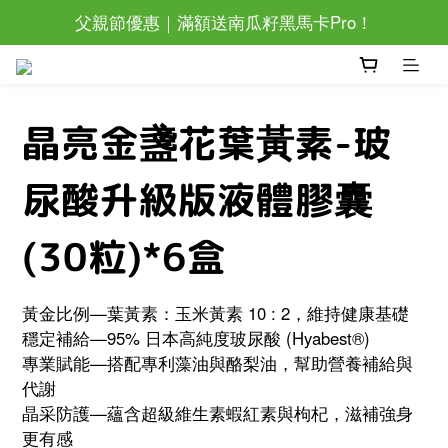
父親節優惠｜滿額送南瓜籽黑馬卡Pro！
滿萬還加碼抽眼部按摩器唷~
父親節優惠｜滿額送南瓜籽黑馬卡Pro！
晶亮金盞花葉黃素-玻
尿酸升級版液體膠囊
(30粒)*6盒
黃金比例—葉黃素：玉米黃素 10 : 2，維持健康基礎
穩定補給—95% 日本高純度玻尿酸 (Hyabest®)
專業賦能—搭配專利藻油與酪梨油，幫助營養補給與
代謝
晶采防護—蘊含超級維生素蝦紅素與枸杞，滋補強身
更有感