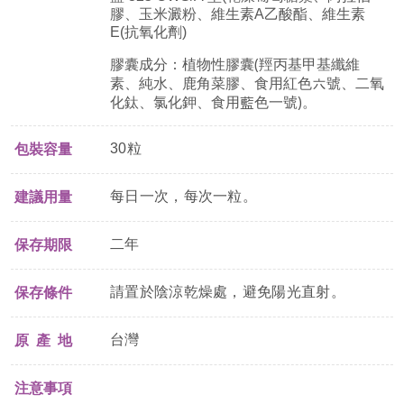
膠、玉米澱粉、維生素
A
乙酸酯、維生素
E(
抗氧化劑
)
膠囊成分：植物性膠囊
(
羥丙基甲基纖維
素、純水、鹿角菜膠、食用紅色六號、二氧
化鈦、氯化鉀、食用藍色一號
)
。
30粒
包裝容量
每日一次，每次一粒。
建議用量
二年
保存期限
請置於陰涼乾燥處，避免陽光直射。
保存條件
台灣
原 產 地
注意事項