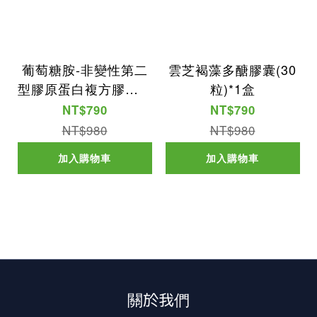
葡萄糖胺-非變性第二
雲芝褐藻多醣膠囊(30
型膠原蛋白複方膠囊(3
粒)*1盒
0粒)*1盒
NT$790
NT$790
NT$980
NT$980
加入購物車
加入購物車
關於我們