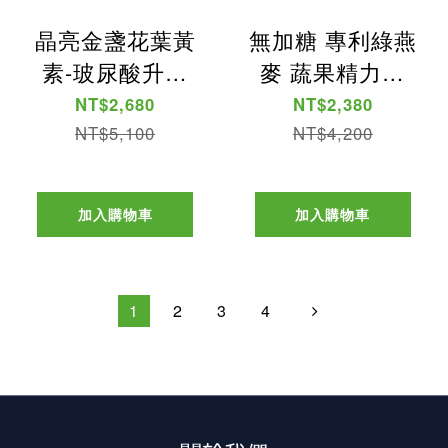
晶亮金盞花葉黃
無加糖 專利綠燕
素-玻尿酸升級
麥 蔬果精力湯
版液體膠囊(30
(10入)*7盒
NT$2,680
NT$2,380
粒)*6盒
NT$5,100
NT$4,200
加入購物車
加入購物車
1
2
3
4